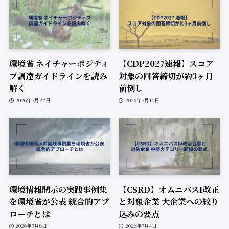
環境省 ネイチャーポジティ
【CDP2027速報】スコア
ブ調達ガイドラインを読み
対象の回答締切が約3ヶ月
解く
前倒し
2026年7月22日
2026年7月10日
環境情報開示の実践事例集
【CSRD】オムニバスI改正
を環境省が公表 統合的アプ
と対象企業 大企業への絞り
ローチとは
込みの要点
2026年7月8日
2026年7月4日