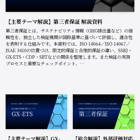
【主要テーマ解説】第三者保証 解説資料
第三者保証とは、サステナビリティ情報（GHG排出量など）の信
頼性を、独立した検証機関が国際基準に基づいて評価し、適合性
を表明する仕組みです。本資料では、ISO 14064／ISO 14067／
ISAE 3410の位置づけ、限定的保証と合理的保証の違い、SSBJ・
GX-ETS・CDP・SBTなどの関係を整理します。また検証の実務
プロセスと重要なチェックポイント、…
【主要テーマ解説】GX-
【総合解説】外部評価対応