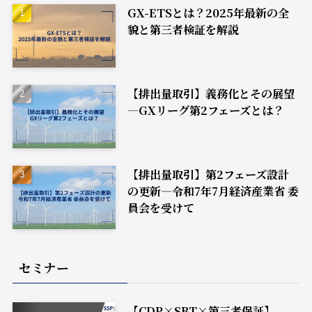
GX-ETSとは？2025年最新の全
貌と第三者検証を解説
【排出量取引】義務化とその展望
―GXリーグ第2フェーズとは？
【排出量取引】第2フェーズ設計
の更新―令和7年7月経済産業省 委
員会を受けて
セミナー
【CDP×SBT×第三者保証】