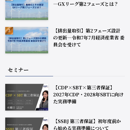
―GXリーグ第2フェーズとは？
【排出量取引】第2フェーズ設計
の更新―令和7年7月経済産業省 委
員会を受けて
セミナー
【CDP×SBT×第三者保証】
2027年CDP・2028年SBTに向け
た実務準備
【SSBJ 第三者保証】初年度前か
ら始める実務準備について