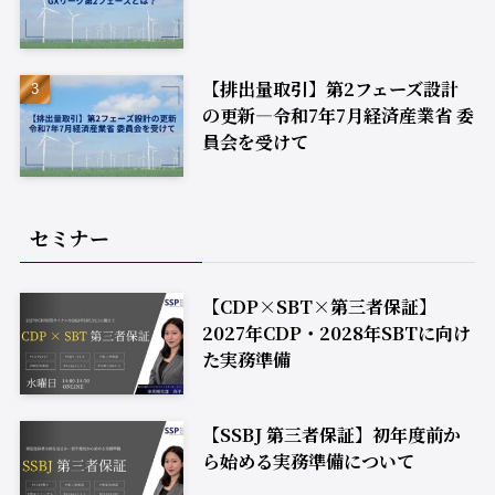
【排出量取引】第2フェーズ設計
の更新―令和7年7月経済産業省 委
員会を受けて
セミナー
【CDP×SBT×第三者保証】
2027年CDP・2028年SBTに向け
た実務準備
【SSBJ 第三者保証】初年度前か
ら始める実務準備について