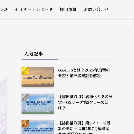
ラム
セミナー・レポート
採用情報
お問い合わせ
人気記事
GX-ETSとは？2025年最新の
全貌と第三者検証を解説
【排出量取引】義務化とその展
望―GXリーグ第2フェーズと
は？
【排出量取引】第2フェーズ設
計の更新―令和7年7月経済産