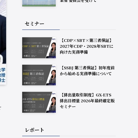
業省 委員会を受けて
セミナー
【CDP×SBT×第三者保証】
2027年CDP・2028年SBTに
向けた実務準備
【SSBJ 第三者保証】初年度前
から始める実務準備について
【排出量取引制度】GX-ETS
排出目標量 2026年最終確定版
セミナー
ざ
レポート