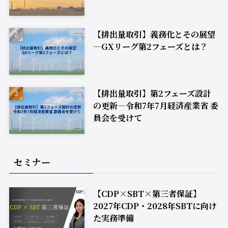
【排出量取引】義務化とその展望
―GXリーグ第2フェーズとは？
【排出量取引】第2フェーズ設計
の更新―令和7年7月経済産業省 委
員会を受けて
セミナー
【CDP×SBT×第三者保証】
2027年CDP・2028年SBTに向け
た実務準備